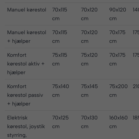
Manuel kørestol
70x115
70x120
90x120
14
cm
cm
cm
Manuel kørestol
70x115
70x120
70x175
17
+ hjælper
cm
cm
cm
Komfort
75x115
75x120
70x175
17
kørestol aktiv +
cm
cm
cm
hjælper
Komfort
75x140
75x145
75x200
21
kørestol passiv
cm
cm
cm
+ hjælper
Elektrisk
70x125
70x130
160x160
18
kørestol, joystik
cm
cm
cm
styrring,