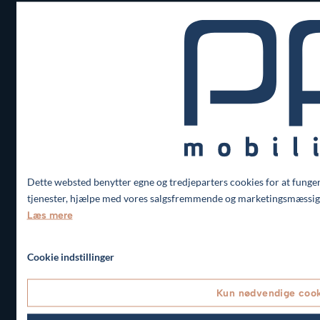
Kontakt
PF Mobility ApS
Bjerregårdvej 15,Timring
7480 Vildbjerg
+45 9992 0600
info@pfmobility.dk
CVR 25059026
Dette websted benytter egne og tredjeparters cookies for at funger
tjenester, hjælpe med vores salgsfremmende og marketingsmæssige 
Læs mere
Cookie indstillinger
Kun nødvendige coo