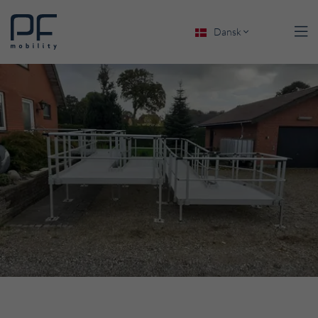

Dansk
