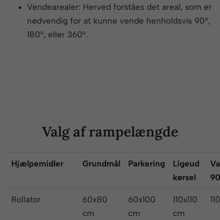
Vendearealer: Herved forståes det areal, som er
nødvendig for at kunne vende henholdsvis 90°,
180°, eller 360°.
Valg af rampelængde
Hjælpemidler
Grundmål
Parkering
Ligeud
Va
kørsel
9
Rollator
60x80
60x100
110x110
11
cm
cm
cm