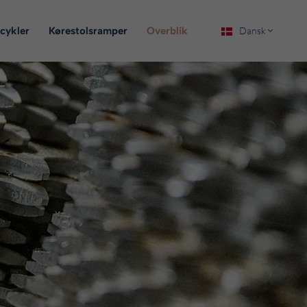
cykler
Kørestolsramper
Overblik
Dansk
