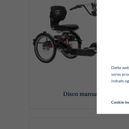
Dette webs
vores pro
indsats og
Disco manual
Cookie ind